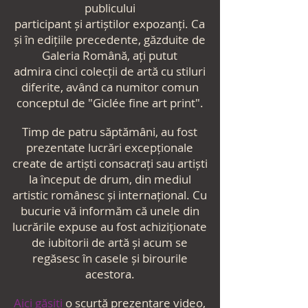
publicului
participant
și
artiștilor
expozanți.
Ca
și în edițiile precedente, găzduite de
Galeria
Română
, ați putut
admira
cinci colecții de artă cu stiluri
diferite, având ca numitor comun
conceptul de "Giclée fine art print".
Timp de patru săptămâni, au fost
prezentate lucrări excepționale
create de artiști consacrați sau artiști
la început de drum, din mediul
artistic românesc și internațional. Cu
bucurie vă informăm că unele din
lucrările expuse au fost achiziționate
de iubitorii de artă și acum se
regăsesc în casele
și
birourile
acestora.
Aici găsiți
o scurtă prezentare
video,