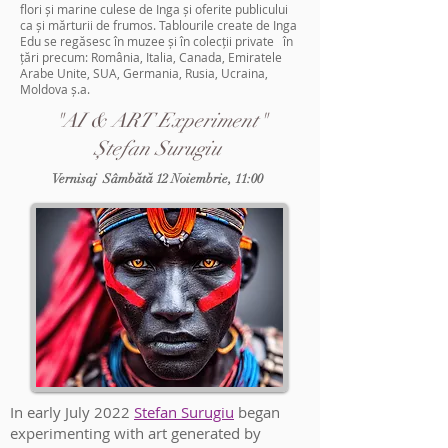
flori și marine culese de Inga și oferite publicului
ca și mărturii de frumos. Tablourile create de Inga
Edu se regăsesc în muzee și în colecții private în
țări precum: România, Italia, Canada, Emiratele
Arabe Unite, SUA, Germania, Rusia, Ucraina,
Moldova ș.a.
"AI & ART Experiment"
Ștefan Surugiu
Vernisaj Sâmbătă 12 Noiembrie, 11:00
In early July 2022
Stefan Surugiu
began
experimenting with art generated by