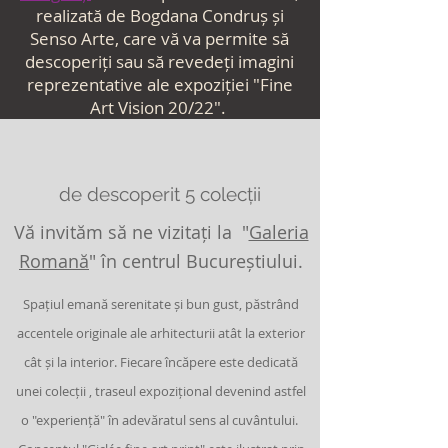
realizată de Bogdana Condruș și
Senso Arte, care vă va permite să
descoperiți sau să revedeți imagini
reprezentative ale expoziției "Fine
Art Vision 20/22".
de descoperit
5 colecții
Vă invităm să ne vizitați la "
Galeria
Romană
"
în centrul Bucureștiului.
Spațiul emană serenitate și bun gust, păstrând
accentele originale ale arhitecturii atât la exterior
cât și la interior. Fiecare încăpere este dedicată
unei colecții , traseul expozițional devenind astfel
o "experiență" în adevăratul sens al cuvântului.