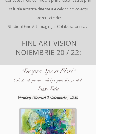
Conceptul "Giclée fine art print" este ilustrat prin
stilurile artistice diferite ale celor cinci colecții
prezentate de:
Studioul
Fine Art Imaging și Colaboratorii săi.
FINE ART VISION
NOIEMBRIE 20 / 22:
"Despre Ape si Flori"
Colecție de picturi, ulei pe pânză și pastel
Inga Edu
Vernisaj Miercuri 2 Noiembrie , 19:30