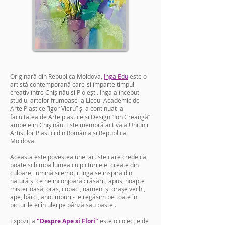
Originară din Republica Moldova,
Inga Edu
este o
artistă contemporană care-și împarte timpul
creativ între Chișinău și Ploiești. Inga a început
studiul artelor frumoase la Liceul Academic de
Arte Plastice ”Igor Vieru” și a continuat la
facultatea de Arte plastice și Design ”Ion Creangă”
ambele in Chişinău. Este membră activă a Uniunii
Artistilor Plastici din România și Republica
Moldova.
Aceasta este povestea unei artiste care crede că
poate schimba lumea cu picturile ei create din
culoare, lumină și emoții. Inga se inspiră din
natură și ce ne inconjoară : răsărit, apus, noapte
misterioasă, oraș, copaci, oameni și orașe vechi,
ape, bărci, anotimpuri - le regăsim pe toate în
picturile ei în ulei pe pânză sau pastel.
Expoziția
"Despre Ape si Flori"
este o colecție de