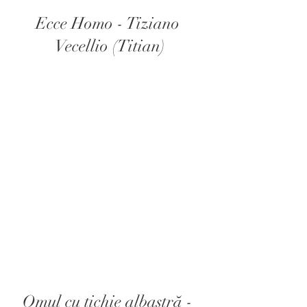
Ecce Homo - Tiziano 
Vecellio (Titian)
Omul cu tichie albastră - 