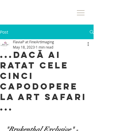
Post
FlaviaP at FineArtImaging
May 18, 2023
1 min read
...dacă ai
ratat cele
cinci
capodopere
la Art Safari
...
"Brukenthal Exclusive" - 