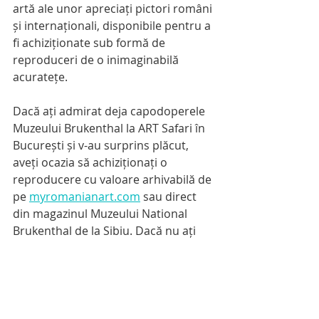
artă ale unor apreciați pictori români 
și internaționali, disponibile pentru a 
fi achiziționate sub formă de  
reproduceri de o inimaginabilă 
acuratețe. 
Dacă ați admirat deja capodoperele 
Muzeului Brukenthal la ART Safari în 
București și v-au surprins plăcut, 
aveți ocazia să achiziționați o 
reproducere cu valoare arhivabilă de 
pe 
myromanianart.com
 sau direct 
din magazinul Muzeului National 
Brukenthal de la Sibiu. Dacă nu ați 
avut încă ocazia să le vedeți, ele s-au 
reîntors în siguranță la Sibiu unde vă 
invităm să le vizitați.
Vezi aici colecția MyRomanianArt